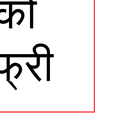
को
्री