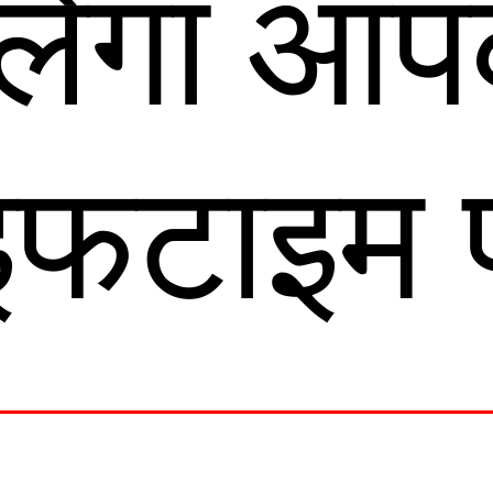
िलेगा आप
इफटाइम फ