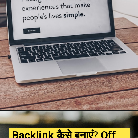
Backlink कैसे बनाएं
?
Off