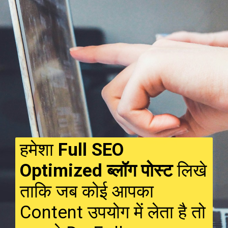
हमेशा
Full SEO
Optimized ब्लॉग पोस्ट
लिखे
ताकि जब कोई आपका
Content उपयोग में लेता है तो