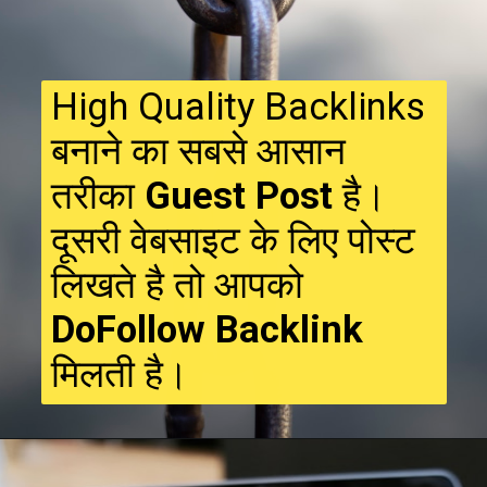
High Quality Backlinks
बनाने का सबसे आसान
तरीका
Guest Post
है।
दूसरी वेबसाइट के लिए पोस्ट
लिखते है तो आपको
DoFollow Backlink
मिलती है।