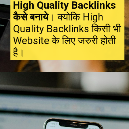
High Quality Backlinks
कैसे बनाये
। क्योकि High
Quality Backlinks किसी भी
Website के लिए जरुरी होती
है।