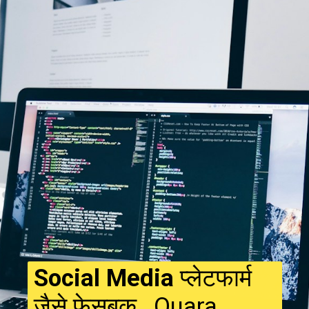
Social Media
प्लेटफार्म
जैसे फेसबुक , Quara ,