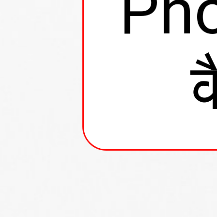
Pho
क