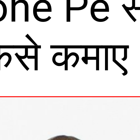
ne Pe से 
ैसे कमाए