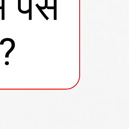
पैसे
 ?