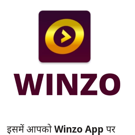
इसमें आपको
Winzo App
पर