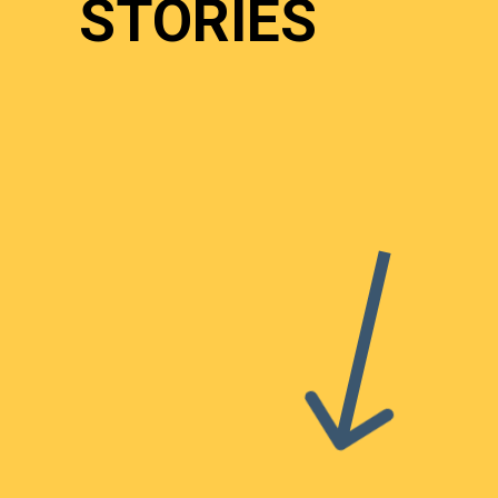
STORIES