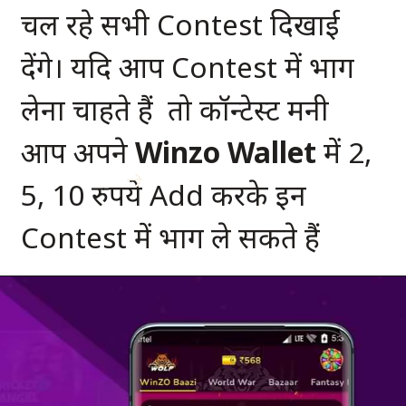
चल रहे सभी Contest दिखाई
देंगे। यदि आप Contest में भाग
लेना चाहते हैं तो कॉन्टेस्ट मनी
आप अपने
Winzo Wallet
में 2,
5, 10 रुपये Add करके इन
Contest में भाग ले सकते हैं