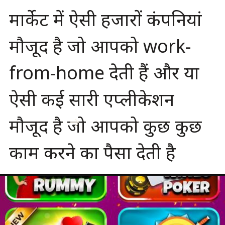
मार्केट में ऐसी हजारों कंपनियां
मौजूद है जो आपको work-
from-home देती हैं और या
ऐसी कई सारी एप्लीकेशन
मौजूद है जो आपको कुछ कुछ
काम करने का पैसा देती है