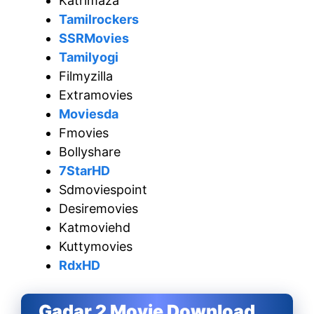
Katrimaza
Tamilrockers
SSRMovies
Tamilyogi
Filmyzilla
Extramovies
Moviesda
Fmovies
Bollyshare
7StarHD
Sdmoviespoint
Desiremovies
Katmoviehd
Kuttymovies
RdxHD
Gadar 2 Movie Download