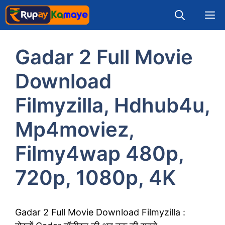
Skip
M
to
content
Gadar 2 Full Movie
Download
Filmyzilla, Hdhub4u,
Mp4moviez,
Filmy4wap 480p,
720p, 1080p, 4K
Gadar 2 Full Movie Download Filmyzilla :