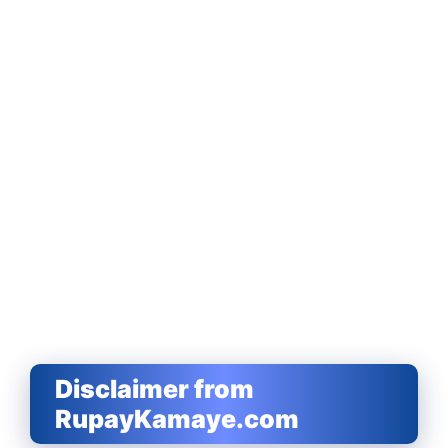
Disclaimer from
RupayKamaye.com