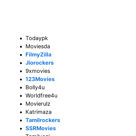
Todaypk
Moviesda
FilmyZilla
Jiorockers
9xmovies
123Movies
Bolly4u
Worldfree4u
Movierulz
Katrimaza
Tamilrockers
SSRMovies