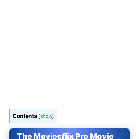
Contents
[
show
]
The Moviesflix Pro Movie