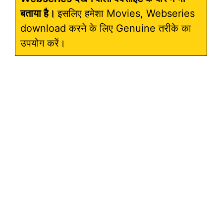
बताया है।
इसलिए हमेशा Movies, Webseries
download करने के लिए Genuine तरीके का
उपयोग करें।