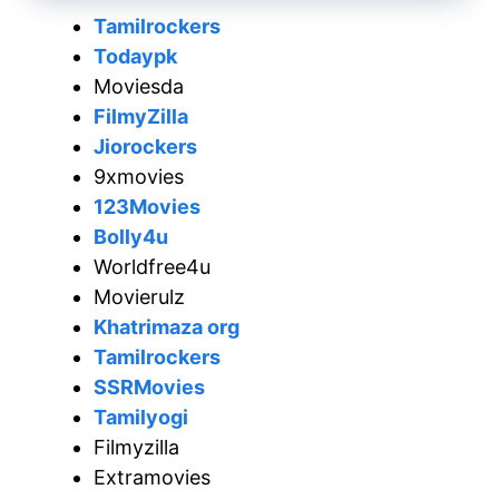
Tamilrockers
Todaypk
Moviesda
FilmyZilla
Jiorockers
9xmovies
123Movies
Bolly4u
Worldfree4u
Movierulz
Khatrimaza org
Tamilrockers
SSRMovies
Tamilyogi
Filmyzilla
Extramovies